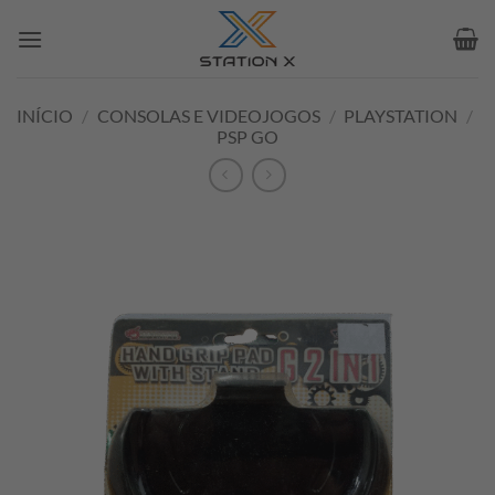
Skip
to
content
INÍCIO
/
CONSOLAS E VIDEOJOGOS
/
PLAYSTATION
/
PSP GO