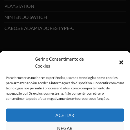
PLAYSTATION
NINTENDO SWITCH
CABOS E ADAPTADORES TYPE-C
Gerir o Consentimento de
Cookies
×
Para fornecer as melhores experiências, usamos tecnologias como cookies
para armazenar e/ou aceder a informações do dispositivo. Consentir com essas
tecnologias nos permitirá processar dados, como comportamento de
navegação ou IDs exclusivos neste site. Não consentir ou retirar o
consentimento pode afetar negativamante certos recursos e funções.
ALGO GRANDE
ESTÁ PARA
CHEGAR ;) !
ACEITAR
Deixa-nos os teus dados para que
NEGAR