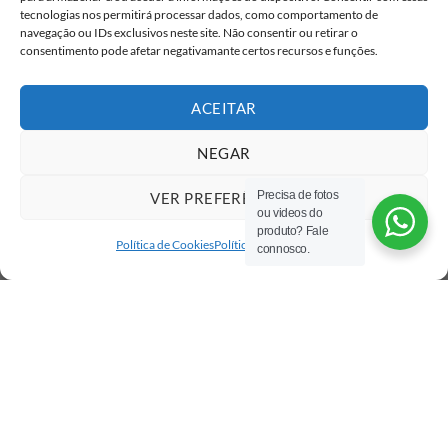
tecnologias nos permitirá processar dados, como comportamento de
Eu concordo com o armazenamento dos
navegação ou IDs exclusivos neste site. Não consentir ou retirar o
meus dados de acordo com as
Políticas de
consentimento pode afetar negativamante certos recursos e funções.
Privacidade
ACEITAR
NEGAR
Precisa de fotos
VER PREFERÊNCIAS
ou videos do
produto? Fale
Política de Cookies
Política de privacidade
connosco.