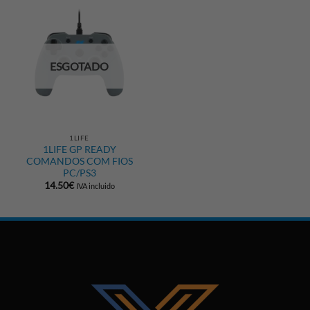
ESGOTADO
1LIFE
1LIFE GP READY
COMANDOS COM FIOS
PC/PS3
14.50
€
IVA incluido