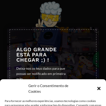
×
ALGO GRANDE
ESTÁ PARA
CHEGAR ;) !
Deixa-nos os teus dados para que
possas ser notificado em primeira
Visa
PayPal
Stripe
MasterCard
Cash
mão
On
Gerir o Consentimento de
Copyright 2026 ©
All rights reserved
Delivery
Cookies
Para fornecer as melhores experiências, usamos tecnologias como cookies
para armazenar e/ou aceder a informações do dispositivo. Consentir com essas