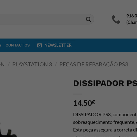
916 
(Cham
S
CONTACTOS
NEWSLETTER
ON
/
PLAYSTATION 3
/
PEÇAS DE REPARAÇÃO PS3
DISSIPADOR PS
14.50
€
DISSIPADOR PS3,
component
sobreaquecimento frequente,
Esta peça
assegura a correta d