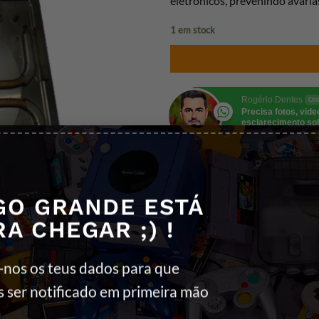
eletrónicos,
prevenindo avaria
1 em stock
Rogério Dentes
Onl
Precisa fotos, vid
esclarecimento so
produto? Fala comi
REF:
DISSIPAPS3
GO GRANDE ESTÁ
Categorias:
PEÇAS DE REPARAÇÃO
RA CHEGAR ;) !
Etiquetas:
Dissipador
,
Peças de Rep
-nos os teus dados para que
s ser notificado em primeira mão