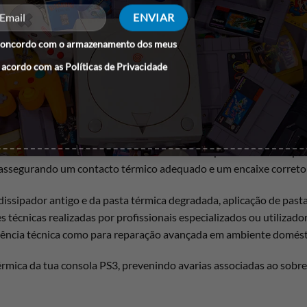
concordo com o armazenamento dos meus
 acordo com as
Políticas de Privacidade
apresentam sobreaquecimento frequente, desligamentos inesperad
o avarias na motherboard causadas por acumulação de calor exce
ssador (CPU/GPU) da consola, mantendo as temperaturas de funcio
érmica original ou deformação do próprio dissipador, é comum que
entes internos e risco acrescido de avarias permanentes na placa 
assegurando um contacto térmico adequado e um encaixe correto n
dissipador antigo e da pasta térmica degradada, aplicação de past
 técnicas realizadas por profissionais especializados ou utiliza
istência técnica como para reparação avançada em ambiente domést
érmica da tua consola PS3, prevenindo avarias associadas ao sobr