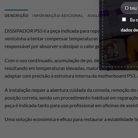
DESCRIÇÃO
INFORMAÇÃO ADICIONAL
AVALIAÇÕES (0)
Eu 
dados de
DISSIPADOR PS3 é a peça indicada para reparar consolas que 
ventoinha a tentar compensar temperaturas elevadas, ou mesm
responsável por absorver e dissipar o calor gerado pelo proce
Com o uso continuado, acumulação de pó, degradação da pasta t
resultando em temperaturas elevadas, maior desgaste dos compon
adaptar com precisão à estrutura interna da motherboard PS3, 
A instalação requer a abertura cuidada da consola, remoção do 
posição correta, sendo um procedimento habitual em reparações
peça é indicada tanto para uso profissional em oficinas de ass
Uma solução económica e eficaz para restaurar a estabilidade t