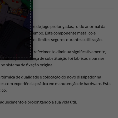
os durante sessões de jogo prolongadas, ruído anormal da
ssivo ao longo do tempo. Este componente metálico é
namento dentro dos limites seguros durante a utilização.
 a eficiência de arrefecimento diminua significativamente,
principal. Esta peça de substituição foi fabricada para se
o sistema de fixação original.
a térmica de qualidade e colocação do novo dissipador na
dores com experiência prática em manutenção de hardware. Esta
ico.
eaquecimento e prolongando a sua vida útil.