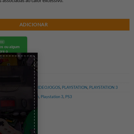
s associadas ao calor
excessivo.
ADICIONAR
ine
eos ou algum
bre o
×
go.
 PS3
,
CONSOLAS E VIDEOJOGOS
,
PLAYSTATION
,
PLAYSTATION 3
aração PS3
,
Playstation
,
Playstation 3
,
PS3