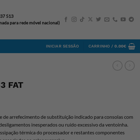
037 513
ada para rede móvel nacional)
INICIAR SESSÃO
CARRINHO /
0.00
€
3 FAT
e de
arrefecimento de
substituição indicado para
consolas com
desligamentos inesperados ou ruído
excessivo da ventoinha.
issipação térmica
do processador e restantes
componentes