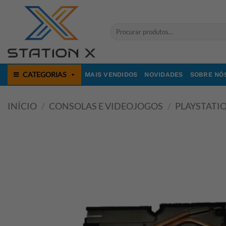
Skip
to
Pesquisar
content
por:
CATEGORIAS
MAIS VENDIDOS
NOVIDADES
SOBRE NÓ
INÍCIO
/
CONSOLAS E VIDEOJOGOS
/
PLAYSTATI