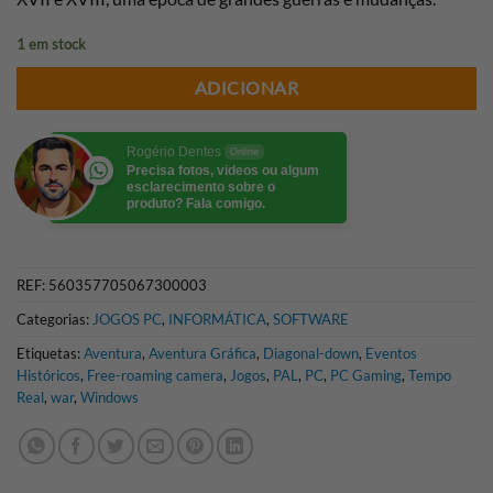
1 em stock
ADICIONAR
Rogério Dentes
Online
Precisa fotos, videos ou algum
esclarecimento sobre o
produto? Fala comigo.
REF:
560357705067300003
Categorias:
JOGOS PC
,
INFORMÁTICA
,
SOFTWARE
Etiquetas:
Aventura
,
Aventura Gráfica
,
Diagonal-down
,
Eventos
Históricos
,
Free-roaming camera
,
Jogos
,
PAL
,
PC
,
PC Gaming
,
Tempo
Real
,
war
,
Windows