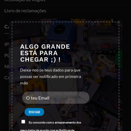
Livro de reclamações
×
CATEGORIAS
IPHONES (RECONDICIONADOS)
ALGO GRANDE
ESTÁ PARA
PLAYSTATION
CHEGAR ;) !
NINTENDO SWITCH
Deixa-nos os teus dados para que
possas ser notificado em primeira
CABOS E ADAPTADORES TYPE-C
mão
Eu concordo com o armazenamento dos
meus dados de acordo com as
Políticas de