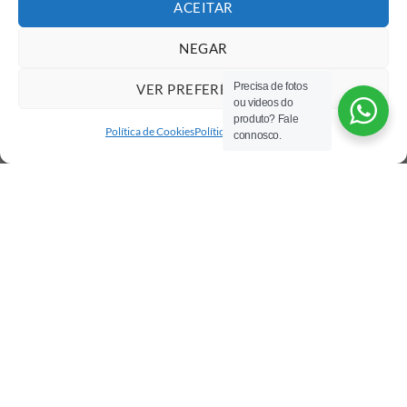
ACEITAR
NEGAR
Precisa de fotos
VER PREFERÊNCIAS
ou videos do
produto? Fale
Política de Cookies
Política de privacidade
connosco.