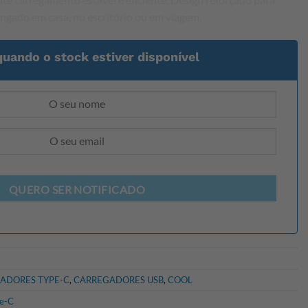
ongado em casa, no escritório ou em viagem.
quando o stock estiver disponível
QUERO SER NOTIFICADO
ADORES TYPE-C
,
CARREGADORES USB
,
COOL
e-C