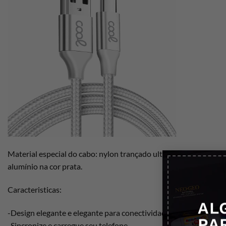
Material especial do cabo: nylon trançado ultrarresistente. A 
alumínio na cor prata.
Caracteristicas:
AL
-Design elegante e elegante para conectividade discreta.
PA
-Sincronize e carregue seu telefone.