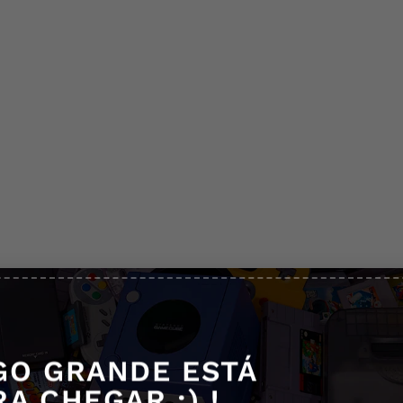
conexão do cabo com os conectores é reforçada para maior resistên
GO GRANDE ESTÁ
RA CHEGAR ;) !