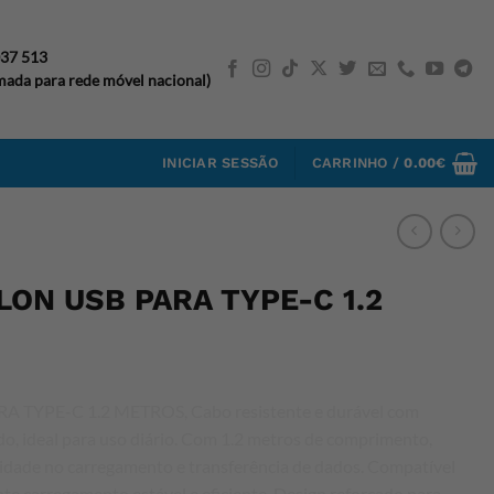
037 513
ada para rede móvel nacional)
INICIAR SESSÃO
CARRINHO /
0.00
€
ON USB PARA TYPE-C 1.2
TYPE-C 1.2 METROS, Cabo resistente e durável com
o, ideal para uso diário. Com 1.2 metros de comprimento,
icidade no carregamento e transferência de dados. Compatível
te carregamento estável e eficiente. Design reforçado para