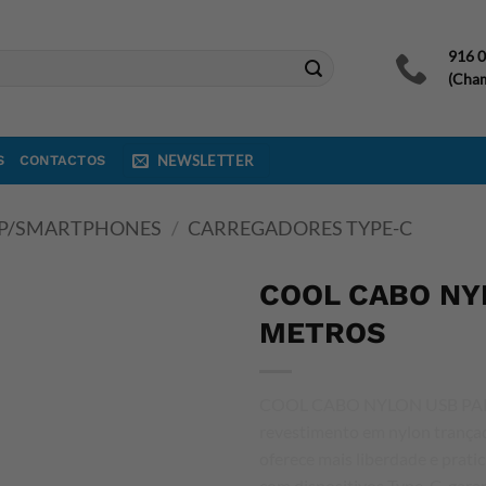
916 
(Cham
S
CONTACTOS
NEWSLETTER
 P/SMARTPHONES
/
CARREGADORES TYPE-C
COOL CABO NYL
METROS
COOL CABO NYLON USB PARA 
revestimento em nylon trançad
oferece mais liberdade e prat
com dispositivos Type-C, garan