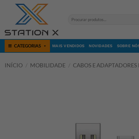
Skip
to
Pesquisar
content
por:
CATEGORIAS
MAIS VENDIDOS
NOVIDADES
SOBRE NÓ
INÍCIO
/
MOBILIDADE
/
CABOS E ADAPTADORES