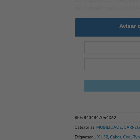
maior durabilidade e uso prol
Avisar 
REF:
8434847064062
Categorias:
MOBILIDADE
,
CARREG
Etiquetas:
1 X USB
,
Cabos
,
Cool
,
Typ