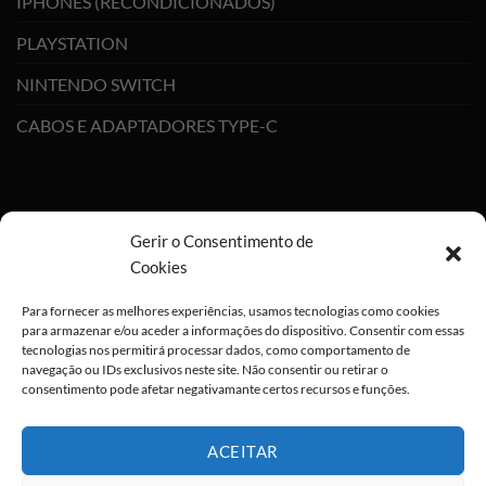
IPHONES (RECONDICIONADOS)
PLAYSTATION
NINTENDO SWITCH
CABOS E ADAPTADORES TYPE-C
Gerir o Consentimento de
Cookies
Para fornecer as melhores experiências, usamos tecnologias como cookies
para armazenar e/ou aceder a informações do dispositivo. Consentir com essas
tecnologias nos permitirá processar dados, como comportamento de
navegação ou IDs exclusivos neste site. Não consentir ou retirar o
consentimento pode afetar negativamante certos recursos e funções.
ACEITAR