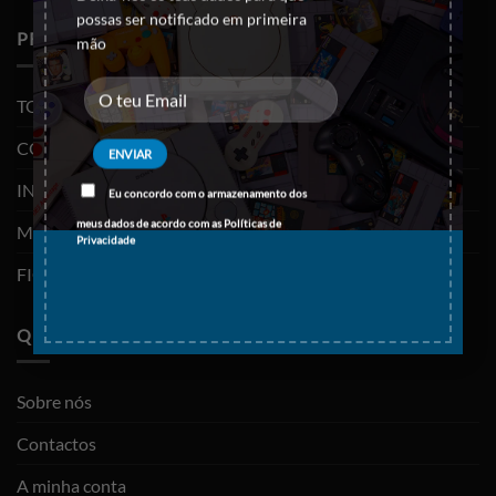
possas ser notificado em primeira
PRODUTOS
mão
TODOS OS PRODUTOS
CONSOLAS E VIDEOJOGOS
INFORMÁTICA
Eu concordo com o armazenamento dos
meus dados de acordo com as
Políticas de
MOBILIDADE
Privacidade
FIGURAS FUNKO POP
QUEM SOMOS
Sobre nós
Contactos
A minha conta