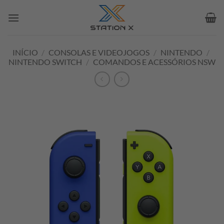
Skip
to
content
INÍCIO
/
CONSOLAS E VIDEOJOGOS
/
NINTENDO
/
NINTENDO SWITCH
/
COMANDOS E ACESSÓRIOS NSW