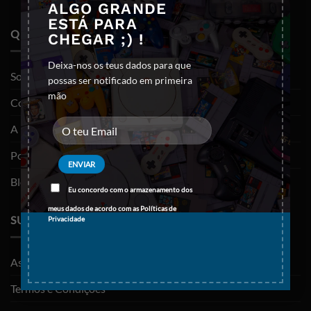
ALGO GRANDE
ESTÁ PARA
QUEM SOMOS
CHEGAR ;) !
Deixa-nos os teus dados para que
Sobre nós
possas ser notificado em primeira
mão
Contactos
A minha conta
Política de privacidade
Blog
Eu concordo com o armazenamento dos
meus dados de acordo com as
Políticas de
SUPORTE
Privacidade
As minhas encomendas
Termos e Condições