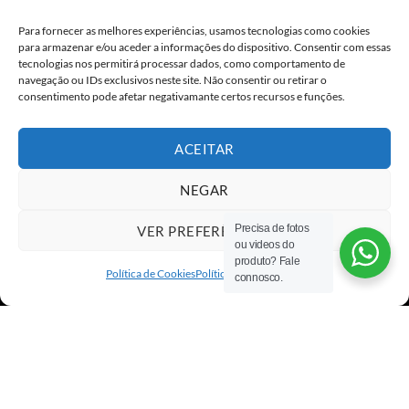
Para fornecer as melhores experiências, usamos tecnologias como cookies
para armazenar e/ou aceder a informações do dispositivo. Consentir com essas
tecnologias nos permitirá processar dados, como comportamento de
navegação ou IDs exclusivos neste site. Não consentir ou retirar o
consentimento pode afetar negativamante certos recursos e funções.
ACEITAR
NEGAR
Precisa de fotos
VER PREFERÊNCIAS
ou videos do
Visa
PayPal
Stripe
MasterCard
Cash
produto? Fale
On
Política de Cookies
Política de privacidade
connosco.
Copyright 2026 ©
All rights reserved
Delivery