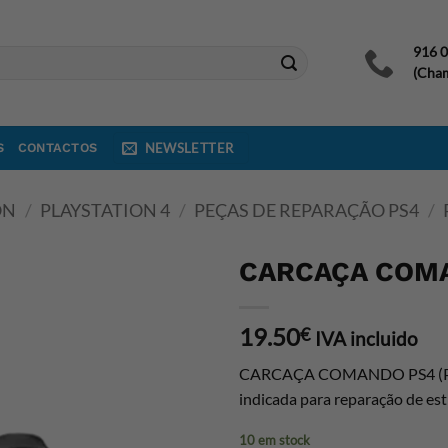
916 
(Cham
S
CONTACTOS
NEWSLETTER
ON
/
PLAYSTATION 4
/
PEÇAS DE REPARAÇÃO PS4
/
CARCAÇA COMA
19.50
€
IVA incluido
CARCAÇA COMANDO PS4 (PRET
indicada para reparação de est
10 em stock