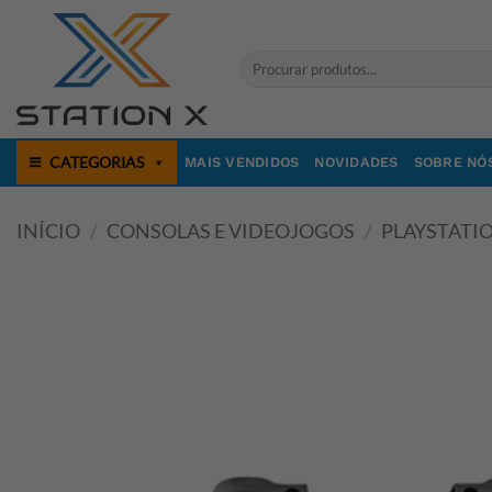
Skip
to
Pesquisar
content
por:
CATEGORIAS
MAIS VENDIDOS
NOVIDADES
SOBRE NÓ
INÍCIO
/
CONSOLAS E VIDEOJOGOS
/
PLAYSTATI