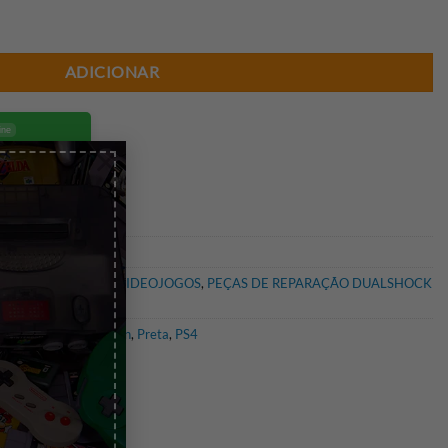
NDO PS4 (PRETA) (COMPLETA)
ADICIONAR
ine
×
eos ou algum
bre o
go.
 PS4
,
CONSOLAS E VIDEOJOGOS
,
PEÇAS DE REPARAÇÃO DUALSHOCK
aração PS4
,
Playstation
,
Preta
,
PS4