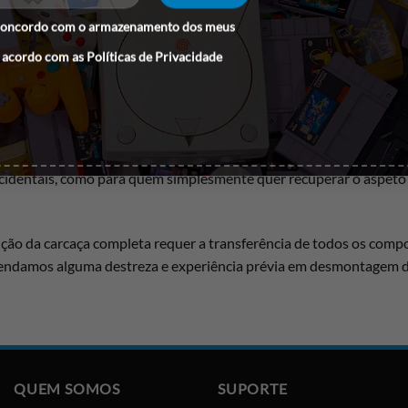
concordo com o armazenamento dos meus
 acordo com as
Políticas de Privacidade
a peça de substituição pensada para renovar por completo o 
itindo uma renovação total do aspeto e da resistência física, sem 
identais, como para quem simplesmente quer recuperar o aspeto o
ção da carcaça completa requer a transferência de todos os compo
endamos alguma destreza e experiência prévia em desmontagem de
QUEM SOMOS
SUPORTE