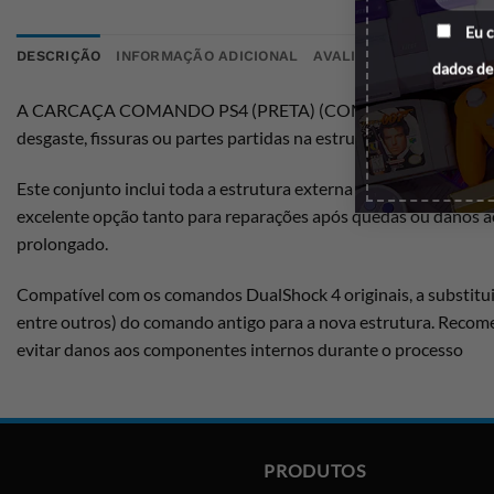
Eu 
DESCRIÇÃO
INFORMAÇÃO ADICIONAL
AVALIAÇÕES (0)
dados de
A CARCAÇA COMANDO PS4 (PRETA) (COMPLETA) DualShock 4 é um
desgaste, fissuras ou partes partidas na estrutura original.
Este conjunto inclui toda a estrutura externa do comando, perm
excelente opção tanto para reparações após quedas ou danos ac
prolongado.
Compatível com os comandos DualShock 4 originais, a substitui
entre outros) do comando antigo para a nova estrutura. Recom
evitar danos aos componentes internos durante o processo
PRODUTOS