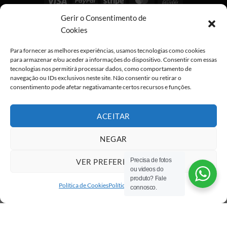
On
Gerir o Consentimento de
Copyright 2026 ©
All rights reserved
Delivery
Cookies
Para fornecer as melhores experiências, usamos tecnologias como cookies
para armazenar e/ou aceder a informações do dispositivo. Consentir com essas
tecnologias nos permitirá processar dados, como comportamento de
navegação ou IDs exclusivos neste site. Não consentir ou retirar o
consentimento pode afetar negativamante certos recursos e funções.
ACEITAR
NEGAR
Precisa de fotos
VER PREFERÊNCIAS
ou videos do
produto? Fale
Política de Cookies
Política de privacidade
connosco.