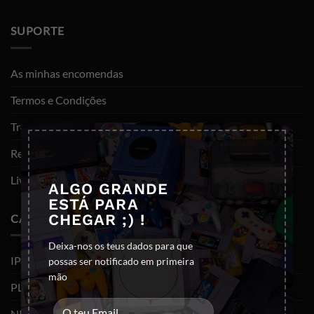
SUPORTE
As minhas encomendas
Termos e Condições
Trocas e devoluções
×
Resolução de litígios
Livro de reclamações
ALGO GRANDE
ESTÁ PARA
CHEGAR ;) !
CATEGORIAS
Deixa-nos os teus dados para que
IPHONES (RECONDICIONADOS)
possas ser notificado em primeira
mão
PLAYSTATION
NINTENDO SWITCH