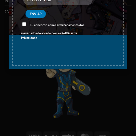
CABOS E ADAPTADORES TYPE-C
Eu concordo com o armazenamento dos
meus dados de acordo com as
Políticas de
Privacidade
Visa
PayPal
Stripe
MasterCard
Cash