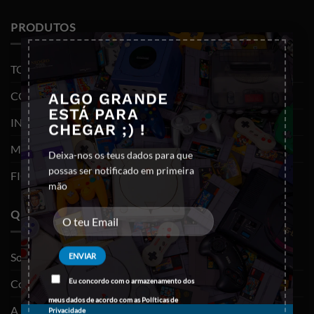
PRODUTOS
×
TODOS OS PRODUTOS
CONSOLAS E VIDEOJOGOS
ALGO GRANDE
ESTÁ PARA
INFORMÁTICA
CHEGAR ;) !
MOBILIDADE
Deixa-nos os teus dados para que
possas ser notificado em primeira
FIGURAS FUNKO POP
mão
QUEM SOMOS
Sobre nós
Contactos
Eu concordo com o armazenamento dos
meus dados de acordo com as
Políticas de
A minha conta
Privacidade