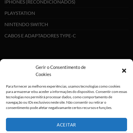
IPHONES (RECONDICIONADOS)
PLAYSTATION
NINTENDO SWITCH
CABOS E ADAPTADORES TYPE-C
Gerir o Consentimento de
Cookies
Para fornecer as melhores experiências, usamos tecnologias como cookies
para armazenar e/ou aceder a informações do dispositivo. Consentir com essas
tecnologias nos permitirá processar dados, como comportamento de
navegação ou IDs exclusivos neste site. Não consentir ou retirar o
consentimento pode afetar negativamante certos recursos e funções.
ACEITAR