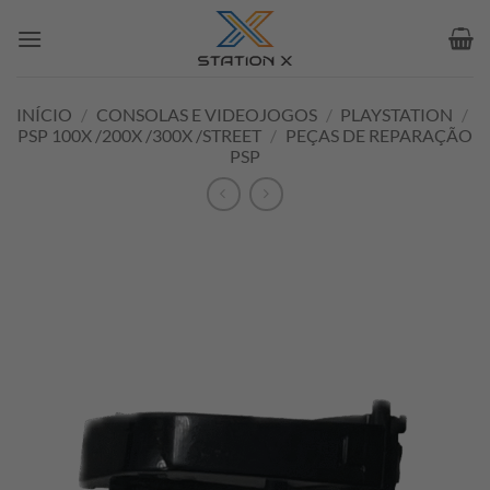
Skip
to
content
INÍCIO
/
CONSOLAS E VIDEOJOGOS
/
PLAYSTATION
/
PSP 100X /200X /300X /STREET
/
PEÇAS DE REPARAÇÃO
PSP