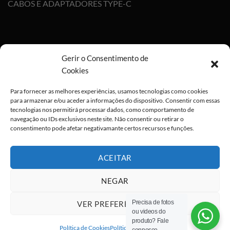
CABOS E ADAPTADORES TYPE-C
Gerir o Consentimento de
Cookies
Para fornecer as melhores experiências, usamos tecnologias como cookies
para armazenar e/ou aceder a informações do dispositivo. Consentir com essas
tecnologias nos permitirá processar dados, como comportamento de
navegação ou IDs exclusivos neste site. Não consentir ou retirar o
consentimento pode afetar negativamante certos recursos e funções.
ACEITAR
NEGAR
Precisa de fotos
VER PREFERÊNCIAS
ou videos do
Visa
PayPal
Stripe
MasterCard
Cash
produto? Fale
On
Política de Cookies
Política de privacidade