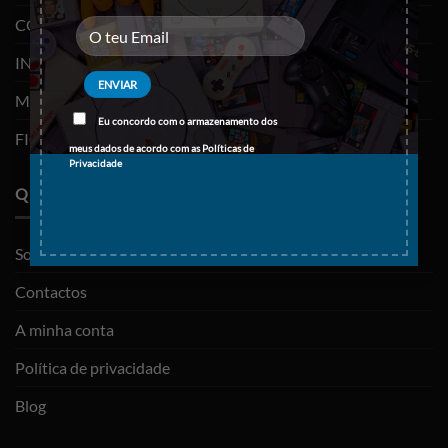
CONSOLAS E VIDEOJOGOS
INFORMÁTICA
MOBILIDADE
Eu concordo com o armazenamento dos
FIGURAS FUNKO POP
meus dados de acordo com as
Políticas de
Privacidade
QUEM SOMOS
Sobre nós
Contactos
A minha conta
Política de privacidade
Blog