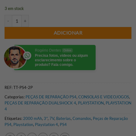
3 em stock
Quantidade de BATERIA COMPATÍVEL 3.7V 2000MAH COMANDOS
ADICIONAR
Rogério Dentes
Online
Precisa fotos, videos ou algum
esclarecimento sobre o
produto? Fala comigo.
REF:
TT-PS4-2P
Categorias:
PEÇAS DE REPARAÇÃO PS4
,
CONSOLAS E VIDEOJOGOS
,
PEÇAS DE REPARAÇÃO DUALSHOCK 4
,
PLAYSTATION
,
PLAYSTATION
4
Etiquetas:
2000 mAh
,
3''
,
7V
,
Baterias
,
Comandos
,
Peças de Reparação
PS4
,
Playstation
,
Playstation 4
,
PS4