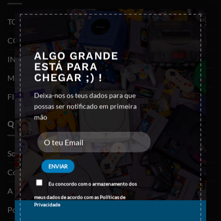
×
TODOS OS PRODUTOS
CONSOLAS E VIDEOJOGOS
ALGO GRANDE
INFORMÁTICA
ESTÁ PARA
CHEGAR ;) !
MOBILIDADE
Deixa-nos os teus dados para que
FIGURAS FUNKO POP
possas ser notificado em primeira
mão
QUEM SOMOS
Sobre nós
Contactos
Eu concordo com o armazenamento dos
A minha conta
meus dados de acordo com as
Políticas de
Privacidade
Política de privacidade