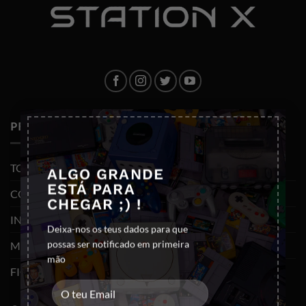
×
PRODUTOS
TODOS OS PRODUTOS
ALGO GRANDE
ESTÁ PARA
CONSOLAS E VIDEOJOGOS
CHEGAR ;) !
INFORMÁTICA
Deixa-nos os teus dados para que
possas ser notificado em primeira
MOBILIDADE
mão
FIGURAS FUNKO POP