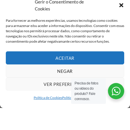
Gerir o Consentimento de
Cookies
Para fornecer as melhores experiências, usamos tecnologias como cookies
para armazenar e/ou aceder a informações do dispositivo. Consentir com essas
tecnologias nos permitirá processar dados, como comportamento de
navegação ou IDs exclusivos neste site. Não consentir ou retirar o
consentimento pode afetar negativamante certos recursos e funções.
ACEITAR
NEGAR
Precisa de fotos
VER PREFERÊNCIAS
ou videos do
produto? Fale
Política de Cookies
Política de privacidade
connosco.