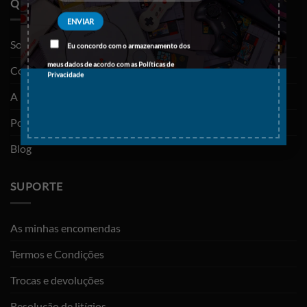
QUEM SOMOS
Sobre nós
Eu concordo com o armazenamento dos
meus dados de acordo com as
Políticas de
Contactos
Privacidade
A minha conta
Política de privacidade
Blog
SUPORTE
As minhas encomendas
Termos e Condições
Trocas e devoluções
Resolução de litígios