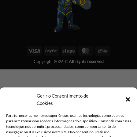
Visa
PayPal
Stripe
MasterCard
Cash
On
Copyright 2026 ©
All rights reserved
Delivery
Gerir o Consentimento de
Cookies
Para fornecer as melhores experiências, usamos tecnologias como cookies
para armazenar e/ou aceder a informações do dispositivo. Consentir com essas
tecnologias nos permitirá processar dados, como comportamento de
navegação ou IDs exclusivos neste site. Não consentir ou retirar o