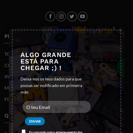
×
PRODUTOS
ALGO GRANDE
TODOS OS PRODUTOS
ESTÁ PARA
CONSOLAS E VIDEOJOGOS
CHEGAR ;) !
INFORMÁTICA
Deixa-nos os teus dados para que
possas ser notificado em primeira
MOBILIDADE
mão
FIGURAS FUNKO POP
QUEM SOMOS
Eu concordo com o armazenamento dos