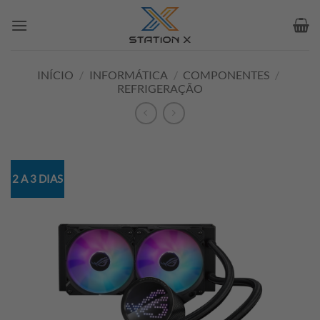
Skip
to
content
INÍCIO
/
INFORMÁTICA
/
COMPONENTES
/
REFRIGERAÇÃO
2 A 3 DIAS