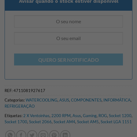
Avisar quando o stock estiver disponível
QUERO SER NOTIFICADO
REF:
4711081927617
Categorias:
WATERCOOLING
,
ASUS
,
COMPONENTES
,
INFORMÁTICA
,
REFRIGERAÇÃO
Etiquetas:
2 X Ventoinhas
,
2200 RPM
,
Asus
,
Gaming
,
ROG
,
Socket 1200
,
Socket 1700
,
Socket 2066
,
Socket AM4
,
Socket AM5
,
Socket LGA 1151