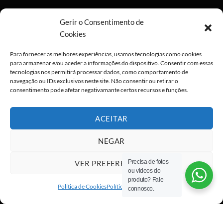
Gerir o Consentimento de
Cookies
Para fornecer as melhores experiências, usamos tecnologias como cookies
para armazenar e/ou aceder a informações do dispositivo. Consentir com essas
tecnologias nos permitirá processar dados, como comportamento de
navegação ou IDs exclusivos neste site. Não consentir ou retirar o
consentimento pode afetar negativamante certos recursos e funções.
ACEITAR
NEGAR
Precisa de fotos
VER PREFERÊNCIAS
ou videos do
Visa
PayPal
Stripe
MasterCard
Cash
produto? Fale
On
Política de Cookies
Política de privacidade
connosco.
Copyright 2026 ©
All rights reserved
Delivery