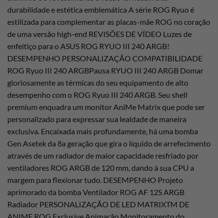
durabilidade e estética emblemática A série ROG Ryuo é
estilizada para complementar as placas-mãe ROG no coração
de uma versão high-end REVISÕES DE VÍDEO Luzes de
enfeitiço para o ASUS ROG RYUO III 240 ARGB!
DESEMPENHO PERSONALIZAÇÃO COMPATIBILIDADE
ROG Ryuo III 240 ARGBPausa RYUO III 240 ARGB Domar
gloriosamente as térmicas do seu equipamento de alto
desempenho com o ROG Ryuo III 240 ARGB. Seu shell
premium enquadra um monitor AniMe Matrix que pode ser
personalizado para expressar sua lealdade de maneira
exclusiva. Encaixada mais profundamente, há uma bomba
Gen Asetek da 8a geração que gira o líquido de arrefecimento
através de um radiador de maior capacidade resfriado por
ventiladores ROG ARGB de 120 mm, dando à sua CPU a
margem para flexionar tudo. DESEMPENHO Projeto
aprimorado da bomba Ventilador ROG AF 12S ARGB
Radiador PERSONALIZAÇÃO DE LED MATRIXTM DE
ANIME ROG Exclusive Animação Monitoramento do