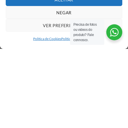
NEGAR
Precisa de fotos
VER PREFERÊNCIAS
ou videos do
produto? Fale
Política de Cookies
Política de privacidade
connosco.