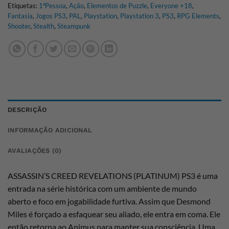
Etiquetas:
1ªPessoa
,
Ação
,
Elementos de Puzzle
,
Everyone +18
,
Fantasia
,
Jogos PS3
,
PAL
,
Playstation
,
Playstation 3
,
PS3
,
RPG Elements
,
Shooter
,
Stealth
,
Steampunk
DESCRIÇÃO
INFORMAÇÃO ADICIONAL
AVALIAÇÕES (0)
ASSASSIN’S CREED REVELATIONS (PLATINUM) PS3 é uma
entrada na série histórica com um ambiente de mundo
aberto e foco em jogabilidade furtiva. Assim que Desmond
Miles é forçado a esfaquear seu aliado, ele entra em coma. Ele
então retorna ao Animus para manter sua consciência. Uma