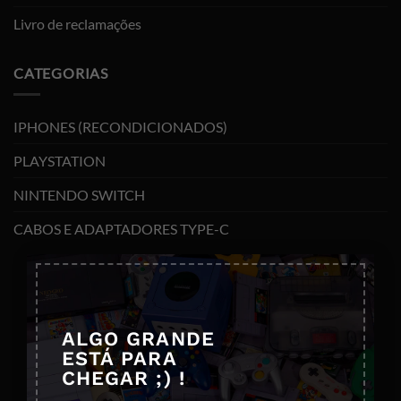
Livro de reclamações
CATEGORIAS
IPHONES (RECONDICIONADOS)
PLAYSTATION
NINTENDO SWITCH
CABOS E ADAPTADORES TYPE-C
×
ALGO GRANDE
ESTÁ PARA
CHEGAR ;) !