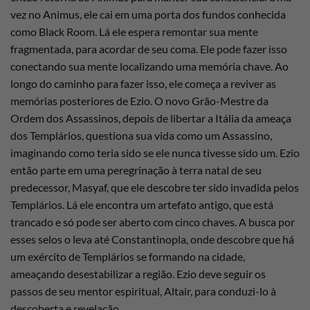
vez no Animus, ele cai em uma porta dos fundos conhecida
como Black Room. Lá ele espera remontar sua mente
fragmentada, para acordar de seu coma. Ele pode fazer isso
conectando sua mente localizando uma memória chave. Ao
longo do caminho para fazer isso, ele começa a reviver as
memórias posteriores de Ezio. O novo Grão-Mestre da
Ordem dos Assassinos, depois de libertar a Itália da ameaça
dos Templários, questiona sua vida como um Assassino,
imaginando como teria sido se ele nunca tivesse sido um. Ezio
então parte em uma peregrinação à terra natal de seu
predecessor, Masyaf, que ele descobre ter sido invadida pelos
Templários. Lá ele encontra um artefato antigo, que está
trancado e só pode ser aberto com cinco chaves. A busca por
esses selos o leva até Constantinopla, onde descobre que há
um exército de Templários se formando na cidade,
ameaçando desestabilizar a região. Ezio deve seguir os
passos de seu mentor espiritual, Altair, para conduzi-lo à
descoberta e revelação.