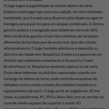
O jogo segue a jogabilidade de mundo aberto da série.
Embora neste jogo haja uma nova adição, um item chamado
hookblade, que é usado para disparar pela cidade ou agarrar
inimigos para puxá-los para um ataque combinado. A lâmina
gancho acelera a navegação pela cidade em cerca de 30%.
Além da lâmina-gancho, Enzio tem centenas de variações
diferentes de bombas que ele pode usar, que são criadas
artesanalmente. O jogo também adicionou e expandiu os
distritos da cidade dos Templários. Embora a captura de um
distrito seja realmente semelhante a Assassin’s Creed:
Brotherhood, os Templários tentarão capturá-lo de volta.
Enzio deve defender os distritos capturados usando um
minijogo de defesa de torre, onde controla assassinos de
telhados contra ondas e ondas de soldados templários e
equipamentos de cerco. O jogo pode ser jogado em 3D em
todas as plataformas, PC, PS3 e Xbox 360, com as versões do
console sendo capazes de suportar o modo 3D
estereoscópico para TVs 3D e 2D para HDTVs. A jogabilidade