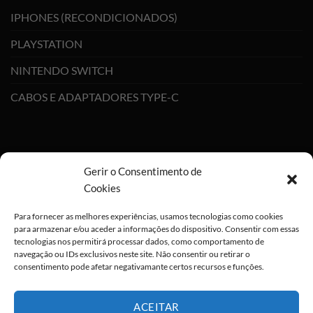
IPHONES (RECONDICIONADOS)
PLAYSTATION
NINTENDO SWITCH
CABOS E ADAPTADORES TYPE-C
Gerir o Consentimento de
Cookies
Para fornecer as melhores experiências, usamos tecnologias como cookies
para armazenar e/ou aceder a informações do dispositivo. Consentir com essas
tecnologias nos permitirá processar dados, como comportamento de
navegação ou IDs exclusivos neste site. Não consentir ou retirar o
consentimento pode afetar negativamante certos recursos e funções.
ACEITAR