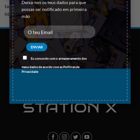
Deixa-nos os teus dados para que
também podem ser convocados para uma pequena ajuda.
possas ser notificado em primeira
https://www.youtube.com/watch?v=mfx6_FV_gLQ
mão
Eu concordo com o armazenamento dos
meus dados de acordo com as
Políticas de
Privacidade