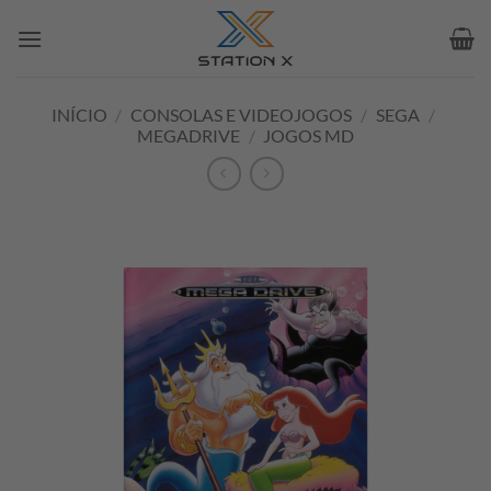
Skip
to
content
INÍCIO
/
CONSOLAS E VIDEOJOGOS
/
SEGA
/
MEGADRIVE
/
JOGOS MD