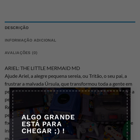
DESCRIÇÃO
INFORMAÇÃO ADICIONAL
AVALIAÇÕES (0)
ARIEL: THE LITTLE MERMAID MD
Ajude Ariel, a alegre pequena sereia, ou Tritão, o seu pai, a
frustrar a malvada Úrsula, que transformou toda a gente em
×
pequenas criaturas parecidas com vermes verdes, incluindo a
personagem que não escolhe inicialmente.
Resgatar requer que simplesmente nade para as infelizes
pequenas vítimas enquanto elas andam por aí em lugares
ALGO GRANDE
fixos no mundo aquático; enquanto se afasta e se esquiva de
ESTÁ PARA
CHEGAR ;) !
inimigos como enguias, amêijoas, tubarões, e vários outros
malvados marinhos. Amigos como Flounder e Sebastian