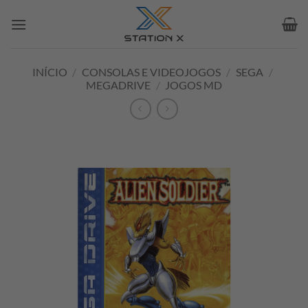
Skip
to
content
INÍCIO
/
CONSOLAS E VIDEOJOGOS
/
SEGA
/
MEGADRIVE
/
JOGOS MD