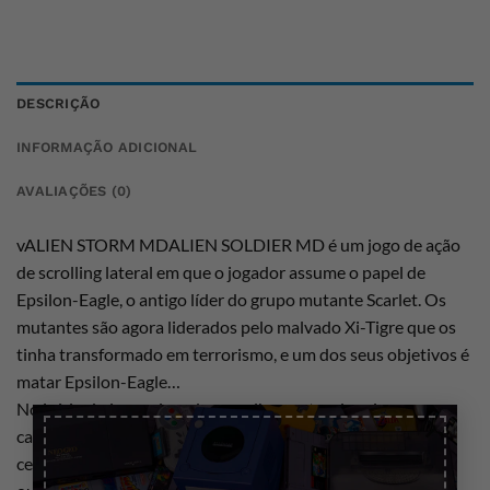
DESCRIÇÃO
INFORMAÇÃO ADICIONAL
AVALIAÇÕES (0)
vALIEN STORM MDALIEN SOLDIER MD é um jogo de ação
de scrolling lateral em que o jogador assume o papel de
Epsilon-Eagle, o antigo líder do grupo mutante Scarlet. Os
mutantes são agora liderados pelo malvado Xi-Tigre que os
tinha transformado em terrorismo, e um dos seus objetivos é
matar Epsilon-Eagle…
No início do jogo o jogador escolhe quatro de seis armas –
×
cada uma com vantagens ou desvantagens especiais contra
certos inimigos. Como Epsilon-Eagle mutante também tem