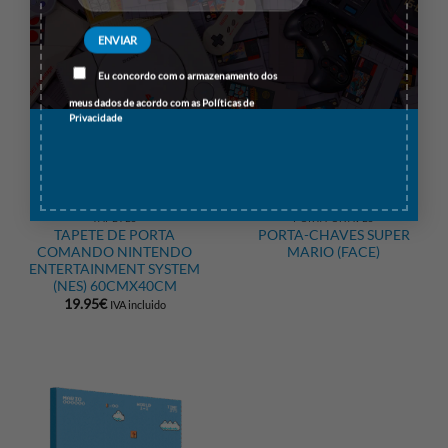
Eu concordo com o armazenamento dos
meus dados de acordo com as
Políticas de
Privacidade
TAPETES
PORTA-CHAVES
TAPETE DE PORTA
PORTA-CHAVES SUPER
COMANDO NINTENDO
MARIO (FACE)
ENTERTAINMENT SYSTEM
(NES) 60CMX40CM
19.95
€
IVA incluido