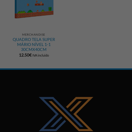
MERCHANDISE
QUADRO TELA SUPER
MÁRIO NÍVEL 1-1
30CMX40CM
12.50
€
IVA incluido