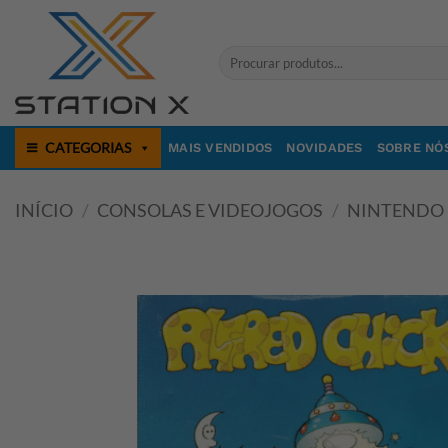
Skip
to
Pesquisar
content
por:
CATEGORIAS
MAIS VENDIDOS
NOVIDADES
SOBRE NÓ
INÍCIO
/
CONSOLAS E VIDEOJOGOS
/
NINTENDO