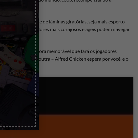
o de Alfred. Desvie de lâminas giratórias, seja mais esperto
 Somente os jogadores mais corajosos e ágeis podem navegar
ar e uma trilha sonora memorável que fará os jogadores
osa como nenhuma outra – Alfred Chicken espera por você, e o