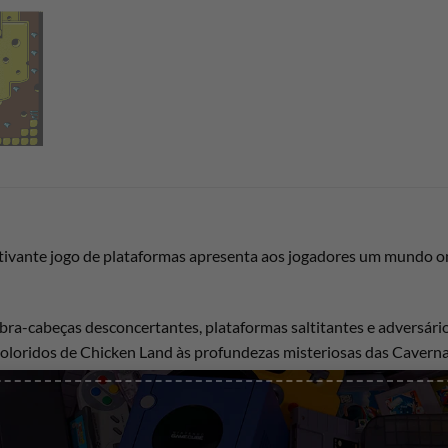
tivante jogo de plataformas apresenta aos jogadores um mundo on
ra-cabeças desconcertantes, plataformas saltitantes e adversários
 coloridos de Chicken Land às profundezas misteriosas das Caverna
 que dão vida ao NES.
ipado com uma habilidade revolucionária “Cluck Power”, nosso pr
intrincados. O engenhoso design de níveis do jogo desafia os jog