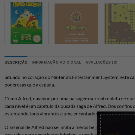
DESCRIÇÃO
INFORMAÇÃO ADICIONAL
AVALIAÇÕES (0)
Situado no coração do Nintendo Entertainment System, este ca
poderosas que a espada.
Como Alfred, navegue por uma paisagem surreal repleta de queb
cada nível é um capítulo da ousada saga de Alfred. Dos confins
ostentando tons vibrantes e uma encantadora estética pixelada
O arsenal de Alfred não se limita a meros beijos e asas – equ
cacarejos para desorientar inimigos e resolver quebra-cabeças 