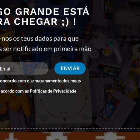
GO GRANDE ESTÁ
RA CHEGAR ;) !
las robóticos e engenhocas diabólicas para frustrar a nobre missã
entes em confrontos épicos que testarão sua coragem emplumada.
-nos os teus dados para que
diabólico Meka Chicken Mastermind.
s ser notificado em primeira mão
que combina perfeitamente jogabilidade desafiadora, humor peculi
tuais e prepare-se para embarcar em uma aventura. aventura coraj
concordo com o armazenamento dos meus
 acordo com as
Políticas de Privacidade