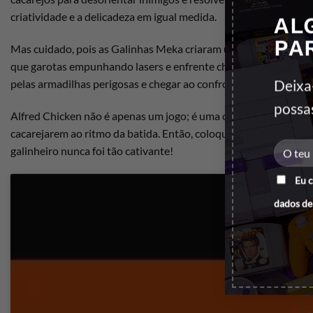
criatividade e a delicadeza em igual medida.
AL
PA
Mas cuidado, pois as Galinhas Meka criaram um exército de assec
que garotas empunhando lasers e enfrente chefes-robôs impon
Deixa
pelas armadilhas perigosas e chegar ao confronto final com o 
possa
Alfred Chicken não é apenas um jogo; é uma odisséia de penas 
cacarejarem ao ritmo da batida. Então, coloque suas penas vir
galinheiro nunca foi tão cativante!
Eu 
dados de