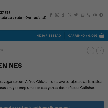
037 513
ada para rede móvel nacional)
INICIAR SESSÃO
CARRINHO /
0.00
€
ES
EN NES
avagante com Alfred Chicken, uma ave corajosa e carismática
seus amigos emplumados das garras das nefastas Galinhas
quando o stock estiver disponível