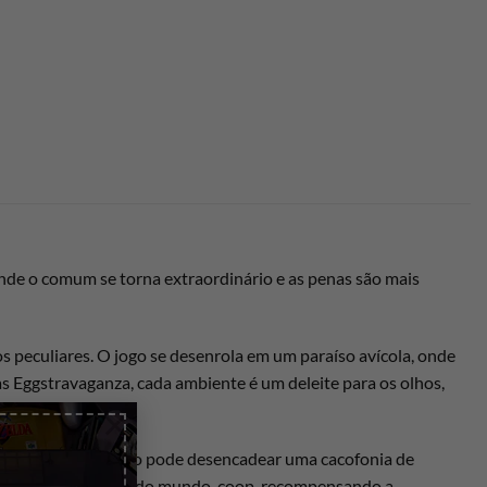
de o comum se torna extraordinário e as penas são mais
 peculiares. O jogo se desenrola em um paraíso avícola, onde
s Eggstravaganza, cada ambiente é um deleite para os olhos,
×
otagonista emplumado pode desencadear uma cacofonia de
adores a pensar fora do mundo. coop, recompensando a