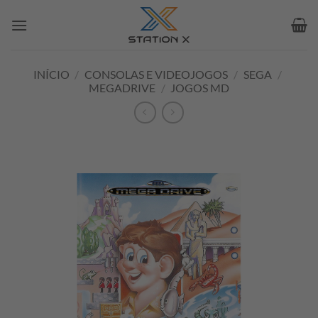
Skip
to
content
INÍCIO
/
CONSOLAS E VIDEOJOGOS
/
SEGA
/
MEGADRIVE
/
JOGOS MD