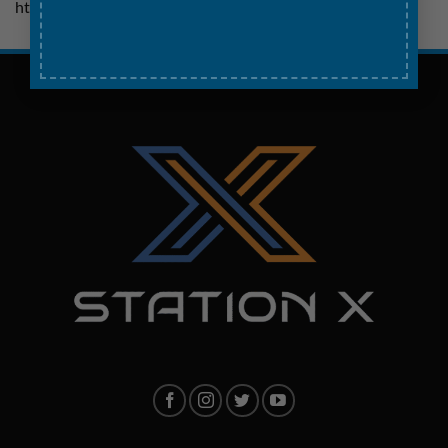
https://www.youtube.com/watch?v=EAK_57zamCw