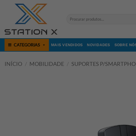
Skip
to
Pesquisar
content
por:
CATEGORIAS
MAIS VENDIDOS
NOVIDADES
SOBRE NÓ
INÍCIO
/
MOBILIDADE
/
SUPORTES P/SMARTPH