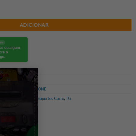
 SMARTPHONE PARA CARRO TWIST AUTOMATIC
ADICIONAR
ine
eos ou algum
bre o
go.
×
PORTES P/SMARTPHONE
ios para smartphone
,
Suportes Carro
,
TG