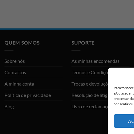
QUEM SOMOS
SUPORTE
Sobre nós
As minhas encomendas
Contactos
Termos e Condições
A minha conta
Trocas e devoluções
Para fornece
e/ou aceder 
Política de privacidade
Resolução de litígios
processar da
consentir ou
Blog
Livro de reclamações
AC