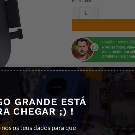
6 em stock
Quantidade de 3MK SUPORTE
Rogério Dentes
Onl
Precisa fotos, vid
esclarecimento so
produto? Fala comi
REF:
5903108450393
Categorias:
3MK
,
MOBILIDADE
,
SU
Etiquetas:
3MK
,
Acessórios
,
Acessór
GO GRANDE ESTÁ
RA CHEGAR ;) !
-nos os teus dados para que