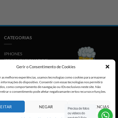
CATEGORIAS
IPHONES
(RECONDICIONADOS)
Gerir o Consentimento de Cookies
PLAYSTATION
r as melhores experiências, usamos tecnologias como cookies para armazenar
NINTENDO SWITCH
a informações do dispositivo. Consentir com essas tecnologias nos permitirá
dos, como comportamento de navegação ou IDs exclusivos neste site. Não
CABOS E ADAPTADORES
 retirar o consentimento pode afetar negativamante certos recursos e funções.
TYPE-C
EITAR
NEGAR
VER PREFERÊNCIAS
Precisa de fotos
ou videos do