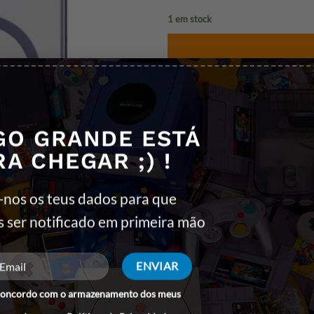
1 em stock
Rogério Dentes
Onl
Precisa fotos, vid
esclarecimento so
produto? Fala comi
GO GRANDE ESTÁ
RA CHEGAR ;) !
REF:
5903108596589
Categorias:
3MK
,
CAPAS P/SMAR
-nos os teus dados para que
Etiquetas:
3MK
,
Capas
,
iPhone 16 P
s ser notificado em primeira mão
concordo com o armazenamento dos meus