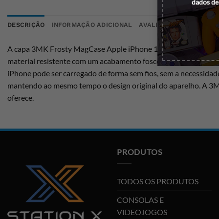
dados de
DESCRIÇÃO
INFORMAÇÃO ADICIONAL
AVALIAÇÕES (0)
A capa 3MK Frosty MagCase Apple iPhone 16 Pro na cor roxa é 
material resistente com um acabamento fosco, que proporciona 
iPhone pode ser carregado de forma sem fios, sem a necessidade 
mantendo ao mesmo tempo o design original do aparelho. A 3M
oferece.
PRODUTOS
TODOS OS PRODUTOS
CONSOLAS E
VIDEOJOGOS