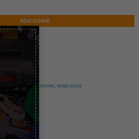
ADICIONAR
×
ine
eos ou algum
bre o
go.
TPHONE
,
CAPAS PARA IPHONE
,
MOBILIDADE
ro
,
Violeta