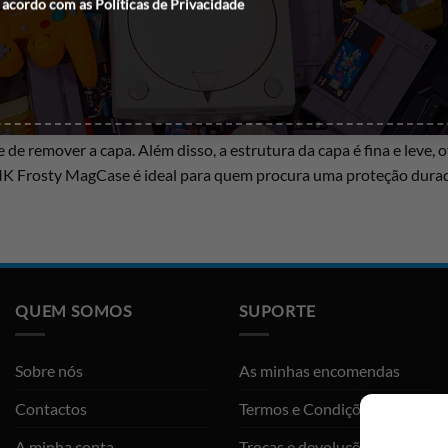
 acordo com as
Políticas de Privacidade
uma opção elegante e funcional para proteger o seu dispositivo
uma sensação agradável ao toque e um visual sofisticado. A sua 
de remover a capa. Além disso, a estrutura da capa é fina e leve,
K Frosty MagCase é ideal para quem procura uma proteção durado
QUEM SOMOS
SUPORTE
Sobre nós
As minhas encomendas
Contactos
Termos e Condições
A minha conta
Trocas e devoluções