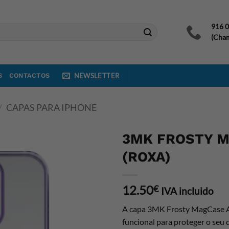
916 
(Cham
S
CONTACTOS
NEWSLETTER
/
CAPAS PARA IPHONE
3MK FROSTY M
(ROXA)
12.50
€
IVA incluido
A capa 3MK Frosty MagCase Ap
funcional para proteger o seu d