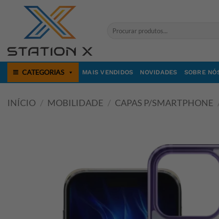
Skip
to
Pesquisar
content
por:
CATEGORIAS
MAIS VENDIDOS
NOVIDADES
SOBRE NÓ
INÍCIO
/
MOBILIDADE
/
CAPAS P/SMARTPHONE