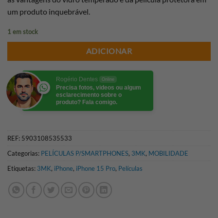
um produto inquebrável.
1 em stock
ADICIONAR
Rogério Dentes
Online
Precisa fotos, videos ou algum
esclarecimento sobre o
produto? Fala comigo.
REF:
5903108535533
Categorias:
PELÍCULAS P/SMARTPHONES
,
3MK
,
MOBILIDADE
Etiquetas:
3MK
,
iPhone
,
iPhone 15 Pro
,
Películas