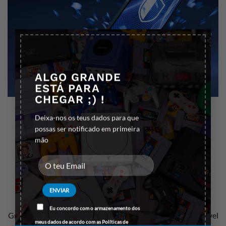
×
ALGO GRANDE
ESTÁ PARA
CHEGAR ;) !
Deixa-nos os teus dados para que
possas ser notificado em primeira
mão
Resistente a altas temperaturas
Eu concordo com o armazenamento dos
Graças ao FlexibleGlass Pro™, você recebe proteção confiável
meus dados de acordo com as
Políticas de