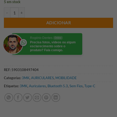
5 em stock
Quantidade de 3MK AURICULARES BLUETOOTH FLOWBUDS (PRETO
ADICIONAR
Rogério Dentes
Online
Precisa fotos, videos ou algum
esclarecimento sobre o
produto? Fala comigo.
REF:
5903108497404
Categorias:
3MK
,
AURICULARES
,
MOBILIDADE
Etiquetas:
3MK
,
Auriculares
,
Bluetooth 5.3
,
Sem Fios
,
Type-C