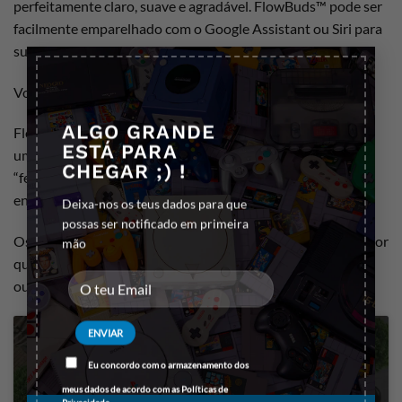
perfeitamente claro, suave e agradável. FlowBuds™ pode ser
facilmente emparelhado com o Google Assistant ou Siri para
suporte automatizado. Coloque-o e sinta o ritmo!
×
Você pode caber em qualquer bolso
ALGO GRANDE
FlowBuds™ são fones de ouvido que cabem facilmente em
ESTÁ PARA
um bolso pequeno. Arrumados, em forma de pequeno
CHEGAR ;) !
“feijão”, cabem confortavelmente na orelha e são difíceis de
enxergar de fora.
Deixa-nos os teus dados para que
possas ser notificado em primeira
Os FlowBuds™ pretos ficam elegantes em um estojo protetor
mão
que funciona como um carregador para os fones de
ouvido. Preencha seus dias com música com FlowBuds™!
Eu concordo com o armazenamento dos
meus dados de acordo com as
Políticas de