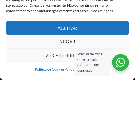
navegação ou IDs exclusivos neste site. Não consentir ou retirar o
consentimento pode afetar negativamante certos recursos e funções.
ACEITAR
NEGAR
Precisa de fotos
VER PREFERÊNCIAS
ou videos do
Visa
PayPal
Stripe
MasterCard
Cash
produto? Fale
On
Política de Cookies
Política de privacidade
connosco.
Copyright 2026 ©
All rights reserved
Delivery