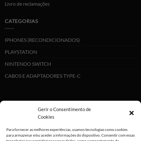
Livro de reclamações
CATEGORIAS
IPHONES (RECONDICIONADOS)
PLAYSTATION
NINTENDO SWITCH
CABOS E ADAPTADORES TYPE-C
Gerir o Consentimento de
Cookies
Para fornecer as melhores experiências, usamos tecnologias como cookies
para armazenar e/ou aceder a informações do dispositivo. Consentir com essas
tecnologias nos permitirá processar dados, como comportamento de