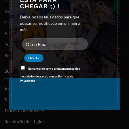
CHEGAR ;) !
Sobre nós
Deixa-nos os teus dados para que
Contactos
possas ser notificado em primeira
mão
A minha conta
Política de privacidade
Blog
Eu concordo com o armazenamento dos
SUPORTE
meus dados de acordo com as
Políticas de
Privacidade
As minhas encomendas
Termos e Condições
Trocas e devoluções
Resolução de litígios